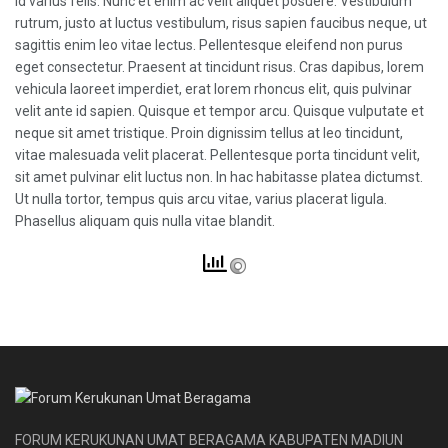
id varius felis. Nunc et enim ac velit aliquet posuere. Vestibulum
rutrum, justo at luctus vestibulum, risus sapien faucibus neque, ut
sagittis enim leo vitae lectus. Pellentesque eleifend non purus
eget consectetur. Praesent at tincidunt risus. Cras dapibus, lorem
vehicula laoreet imperdiet, erat lorem rhoncus elit, quis pulvinar
velit ante id sapien. Quisque et tempor arcu. Quisque vulputate et
neque sit amet tristique. Proin dignissim tellus at leo tincidunt,
vitae malesuada velit placerat. Pellentesque porta tincidunt velit,
sit amet pulvinar elit luctus non. In hac habitasse platea dictumst.
Ut nulla tortor, tempus quis arcu vitae, varius placerat ligula.
Phasellus aliquam quis nulla vitae blandit.
FORUM KERUKUNAN UMAT BERAGAMA KABUPATEN MADIUN